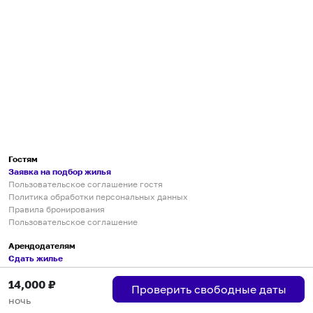
Гостям
Заявка на подбор жилья
Пользовательское соглашение гостя
Политика обработки персональных данных
Правила бронирования
Пользовательское соглашение
Арендодателям
Сдать жилье
Пользовательское соглашение
14,000
₽
Правила публикации объявлений
Проверить свободные даты
Города присутствия
ночь
Инструкция по подключению