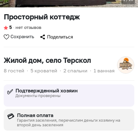
Просторный коттедж
5
∙
нет отзывов
Сохранить
Поделиться
Жилой дом
, село Терскол
8 гостей
∙
5 кроватей
∙
2 спальни
∙
1 ванная
Подтвержденный хозяин
✅
Документы проверены
Полная оплата
💳
Гарантия заселения, перечислим деньги хозяину на
второй день заселения