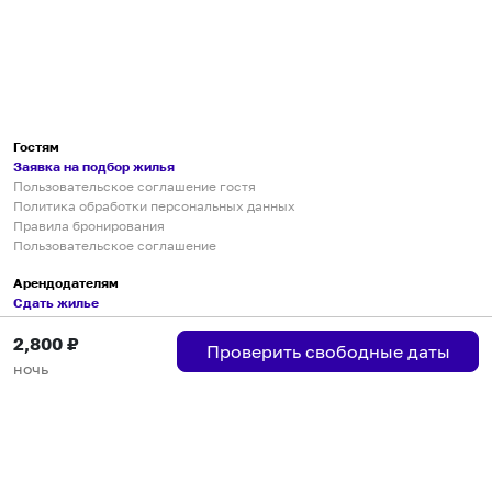
Гостям
Заявка на подбор жилья
Пользовательское соглашение гостя
Политика обработки персональных данных
Правила бронирования
Пользовательское соглашение
Арендодателям
Сдать жилье
Пользовательское соглашение
2,800
₽
Правила публикации объявлений
Проверить свободные даты
Города присутствия
ночь
Инструкция по подключению
Группа хостов в Telegram
Безопасные платежи