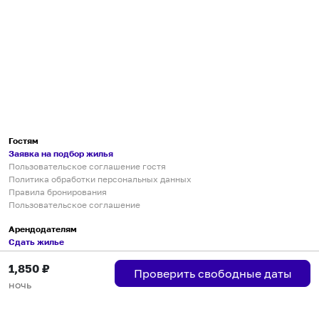
Гостям
Заявка на подбор жилья
Пользовательское соглашение гостя
Политика обработки персональных данных
Правила бронирования
Пользовательское соглашение
Арендодателям
Сдать жилье
Пользовательское соглашение
1,850
₽
Правила публикации объявлений
Проверить свободные даты
Города присутствия
ночь
Инструкция по подключению
Группа хостов в Telegram