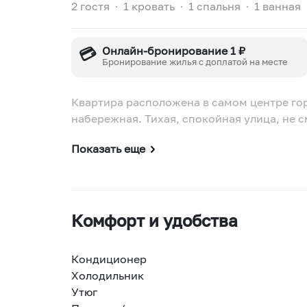
2 гостя
∙
1 кровать
∙
1 спальня
∙
1 ванная
💳
Онлайн-бронирование 1 ₽
Бронирование жилья с доплатой на месте
Квартира расположена в самом центре гор
набережная. Тихая, спокойная улица, не с
Показать еще
Комфорт и удобства
Кондиционер
Холодильник
Утюг