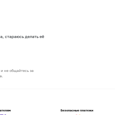
а, стараюсь делать её
 и не общайтесь за
а.
ателям
Безопасные платежи
илье