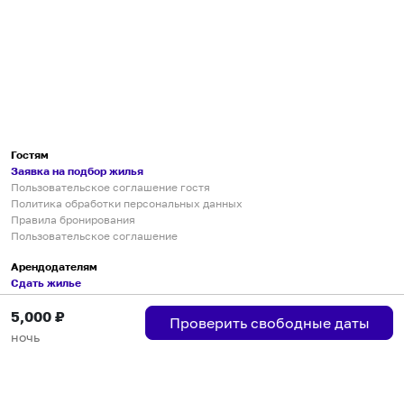
Гостям
Заявка на подбор жилья
Пользовательское соглашение гостя
Политика обработки персональных данных
Правила бронирования
Пользовательское соглашение
Арендодателям
Сдать жилье
Пользовательское соглашение
5,000
₽
Правила публикации объявлений
Проверить свободные даты
Города присутствия
ночь
Инструкция по подключению
Группа хостов в Telegram
Безопасные платежи