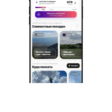
❌ лицам, не достигшим 21 года.
Показать еще
Комфорт и удобства
Электрочайник
Холодильник
Фен
Утюг
Плита
Телевизор
Стиральная машина
Wi-Fi
Стол для работы