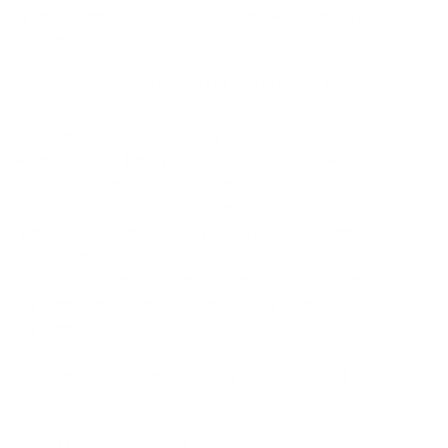
путeшeствeнников, семей с детьми, романтических
свиданий.
ВСЕ НАШИ АПАРТАМЕНТЫ ОСНАЩЕНЫ:
✅WI – FI, ТВ.
✅Бытовая техника: электро плита, холодильник,
чайник, СВЧ, фен, утюг, стиральная машина;
✅Холодные напитки высшего качества!
✅Дополнительно: постельное белье, полотенца,
средства гигиены, набор посуды и столовых
принадлежностей;
✅Удобства: двуспальная кровать, бесплатная
парковка, видеонаблюдение (периметр дома и
парковка).
У нас вы найдете все, что нужно для комфортного
отдыха!
РЯДОМ РАСПОЛАГАЕТСЯ: