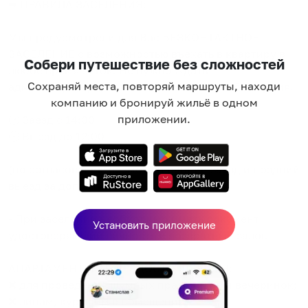
➡ ПРАВИЛА ЗАСЕЛЕНИЯ:
Мы предусмотрели для Вас БЕЗКОНТАКТНОЕ
ЗАСЕЛЕНИЕ с возможностью въехать в квартиру в
Собери путешествие без сложностей
любое время суток. Не нужно ждать
Сохраняй места, повторяй маршруты, находи
администратора, заселиться можно в любое время!
компанию и бронируй жильё в одном
приложении.
🕑 Заезд с 14:00
🕛 Выезд до 12:00
(по согласованию возможен ранний заезд и поздний
выезд за доплату)
-​ При заселении необходимо иметь документ
Установить приложение
удостоверяющий личность и возвратный залог.
АПАРТАМЕНТЫ НЕ ПРЕДОСТАВЛЯЮТСЯ:
❌ для проведения шумных праздников и вечеринок;
❌ лицам, курящим в помещении;