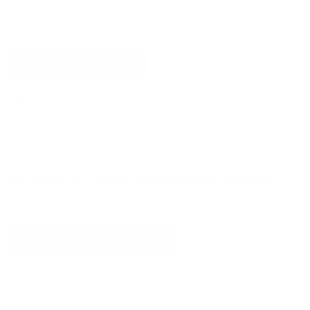
Вступление в сообщество:
май
2024
Связаться с хозяином
В целях безопасности не переводите деньги и не
общайтесь за пределами сайта или приложения
Кукурента.
Не можете найти подходящий вариант?
Специалист по бронированию поможет подобрать
лучшее
Оставить заявку на подбор