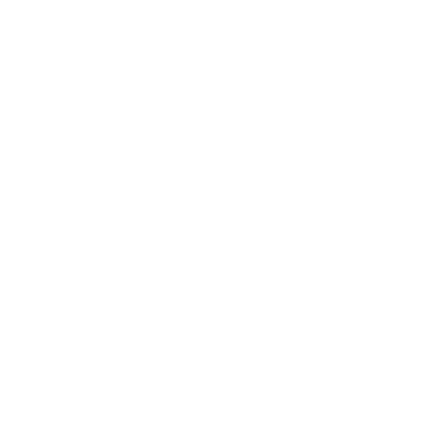
⏲️МЦД «Подольск »
⏲️В шаговой доступности аптеки, баня, магазины,
гипермаркеты, банки, рестораны и кафе.​
Легко добраться до центра города и прогуляться по
красивой набережной, парк Таллалихина, рядом с
домами проходят велосипедные дорожки и
пешеходные аллеи.
Юридическим лицам и командированым:
✅ Пакет ОТЧЁТНЫХ ДОКУМЕНТОВ при
необходимости с подтверждением, чеками и QR-
кодом.
✅Наличный и безналичный расчёт.
Это безопасно! Мы прошли все возможные
проверки!