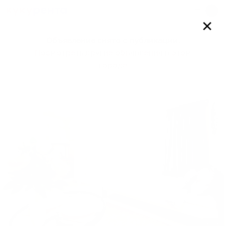
Войти
✕
Объявление снято с публикации.
Посмотреть другие объявления в этом
городе
1
/
7