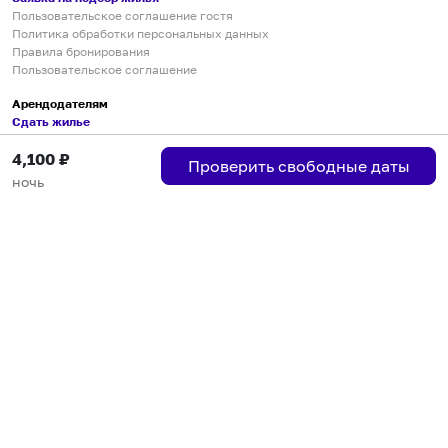
Пользовательское соглашение гостя
Политика обработки персональных данных
Правила бронирования
Пользовательское соглашение
Арендодателям
Сдать жилье
Пользовательское соглашение
4,100
₽
Правила публикации объявлений
Проверить свободные даты
Города присутствия
ночь
Инструкция по подключению
Группа хостов в Telegram
Безопасные платежи
Мобильные приложения
Кукурента — платформа для самостоятельных путешествий
О сервисе