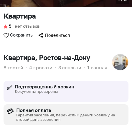
Квартира
5
∙
нет отзывов
Сохранить
Поделиться
Квартира
, Ростов-на-Дону
8 гостей
∙
4 кровати
∙
3 спальни
∙
1 ванная
Подтвержденный хозяин
✅
Документы проверены
Полная оплата
💳
Гарантия заселения, перечислим деньги хозяину на
второй день заселения