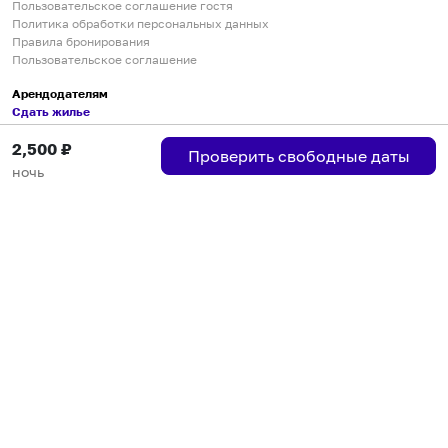
Пользовательское соглашение гостя
Политика обработки персональных данных
Правила бронирования
Пользовательское соглашение
Арендодателям
Сдать жилье
Пользовательское соглашение
2,500
₽
Правила публикации объявлений
Проверить свободные даты
Города присутствия
ночь
Инструкция по подключению
Группа хостов в Telegram
Безопасные платежи
Мобильные приложения
Кукурента — платформа для самостоятельных путешествий
О сервисе