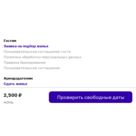
Гостям
Заявка на подбор жилья
Пользовательское соглашение гостя
Политика обработки персональных данных
Правила бронирования
Пользовательское соглашение
Арендодателям
Сдать жилье
Пользовательское соглашение
2,500
₽
Правила публикации объявлений
Проверить свободные даты
Города присутствия
ночь
Инструкция по подключению
Группа хостов в Telegram
Безопасные платежи