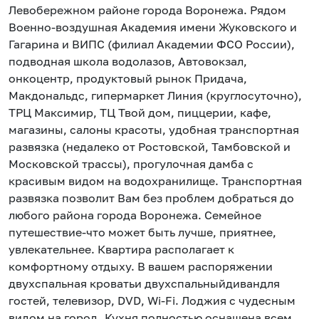
Левобережном районе города Воронежа. Рядом
Военно-воздушная Академия имени Жуковского и
Гагарина и ВИПС (филиал Академии ФСО России),
подводная школа водолазов, Автовокзал,
онкоцентр, продуктовый рынок Придача,
Макдональдс, гипермаркет Линия (круглосуточно),
ТРЦ Максимир, ТЦ Твой дом, пиццерии, кафе,
магазины, салоны красоты, удобная транспортная
развязка (недалеко от Ростовской, Тамбовской и
Московской трассы), прогулочная дамба с
красивым видом на водохранилище. Транспортная
развязка позволит Вам без проблем добраться до
любого района города Воронежа. Семейное
путешествие-что может быть лучше, приятнее,
увлекательнее. Квартира располагает к
комфортному отдыху. В вашем распоряжении
двухспальная кроватьи двухспальныйдивандля
гостей, телевизор, DVD, Wi-Fi. Лоджия с чудесным
видом на город. Кухня полностью оснащена всем