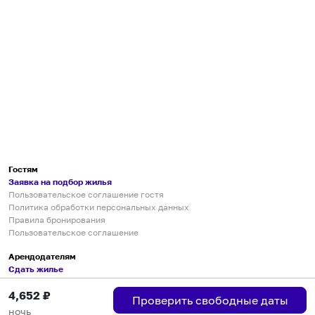
Гостям
Заявка на подбор жилья
Пользовательское соглашение гостя
Политика обработки персональных данных
Правила бронирования
Пользовательское соглашение
Арендодателям
Сдать жилье
Пользовательское соглашение
4,652
₽
Правила публикации объявлений
Проверить свободные даты
Города присутствия
ночь