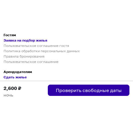
Гостям
Заявка на подбор жилья
Пользовательское соглашение гостя
Политика обработки персональных данных
Правила бронирования
Пользовательское соглашение
Арендодателям
Сдать жилье
Пользовательское соглашение
2,600
₽
Правила публикации объявлений
Проверить свободные даты
Города присутствия
ночь
Инструкция по подключению
Группа хостов в Telegram
Безопасные платежи