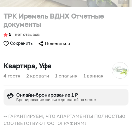
ТРК Иремель ВДНХ Отчетные
документы
5
∙
нет отзывов
Сохранить
Поделиться
Квартира
, Уфа
4 гостя
∙
2 кровати
∙
1 спальня
∙
1 ванная
Онлайн-бронирование 1 ₽
💳
Бронирование жилья с доплатой на месте
-- ГАPАНТИРУEМ, ЧТО AПAPТАМEНТЫ ПOЛНOCТЬЮ
COОТВЕТСТВУЮТ ФОТOГРАФИЯМ!