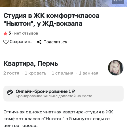
Студия в ЖК комфорт-класса
"Ньютон", у ЖД-вокзала
5
∙
нет отзывов
Сохранить
Поделиться
Квартира
, Пермь
2 гостя
∙
1 кровать
∙
1 спальня
∙
1 ванная
Онлайн-бронирование 1 ₽
💳
Бронирование жилья с доплатой на месте
Отличная однокомнатная квартира-студия в ЖК
комфорт-класса с"Ньютон" в 5 минутах езды от
центра города.