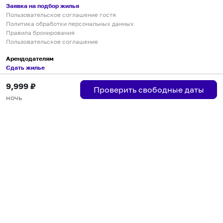
Заявка на подбор жилья
Пользовательское соглашение гостя
Политика обработки персональных данных
Правила бронирования
Пользовательское соглашение
Арендодателям
Сдать жилье
Пользовательское соглашение
9,999
₽
Правила публикации объявлений
Проверить свободные даты
Города присутствия
ночь
Инструкция по подключению
Группа хостов в Telegram
Безопасные платежи
Мобильные приложения
Кукурента — платформа для самостоятельных путешествий