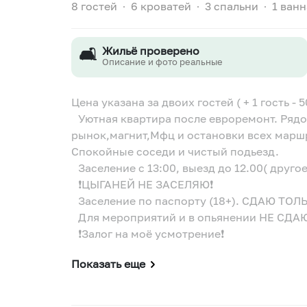
8 гостей
∙
6 кроватей
∙
3 спальни
∙
1 ванн
🛋️
Жильё проверено
Описание и фото реальные
Цена указана за двоих гостей ( + 1 гость 
Уютная квартира после евроремонт. Рядо
рынок,магнит,Мфц и остановки всех маршр
Спокойные соседи и чистый подьезд.
Заселение с 13:00, выезд до 12.00( друг
❗️ЦЫГАНЕЙ НЕ ЗАСЕЛЯЮ❗️
Заселение по паспорту (18+). СДАЮ 
Для мероприятий и в опьянении НЕ СДА
❗️Залог на моё усмотрение❗️
Показать еще