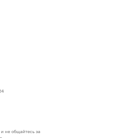
24
 и не общайтесь за
а.