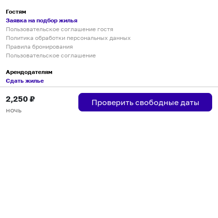
Гостям
Заявка на подбор жилья
Пользовательское соглашение гостя
Политика обработки персональных данных
Правила бронирования
Пользовательское соглашение
Арендодателям
Сдать жилье
Пользовательское соглашение
2,250
₽
Правила публикации объявлений
Проверить свободные даты
Города присутствия
ночь
Инструкция по подключению
Группа хостов в Telegram
Безопасные платежи
Мобильные приложения