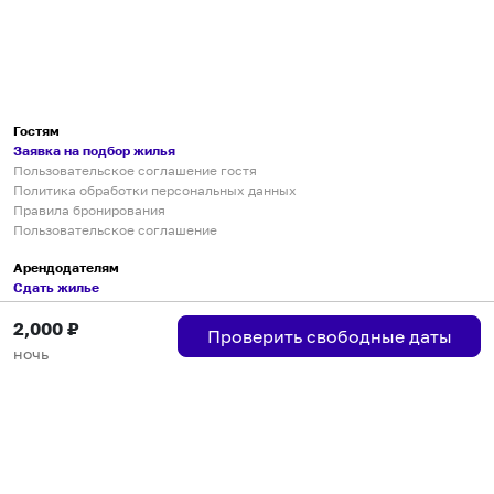
Гостям
Заявка на подбор жилья
Пользовательское соглашение гостя
Политика обработки персональных данных
Правила бронирования
Пользовательское соглашение
Арендодателям
Сдать жилье
Пользовательское соглашение
2,000
₽
Правила публикации объявлений
Проверить свободные даты
Города присутствия
ночь
Инструкция по подключению
Группа хостов в Telegram
Безопасные платежи