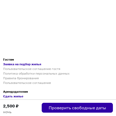
Гостям
Заявка на подбор жилья
Пользовательское соглашение гостя
Политика обработки персональных данных
Правила бронирования
Пользовательское соглашение
Арендодателям
Сдать жилье
Пользовательское соглашение
2,500
₽
Правила публикации объявлений
Проверить свободные даты
Города присутствия
ночь
Инструкция по подключению