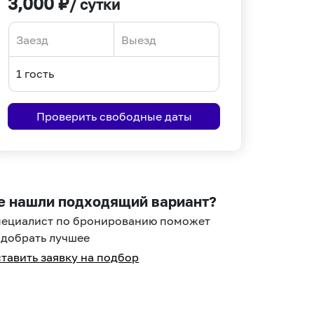
3,000
₽
/ сутки
Navigate
Navigate
forward
backward
to
to
interact
interact
Проверить свободные даты
with
with
the
the
calendar
calendar
and
and
select
select
е нашли подходящий вариант?
a
a
пециалист по бронированию поможет
date.
date.
добрать лучшее
Press
Press
тавить заявку на подбор
the
the
question
question
mark
mark