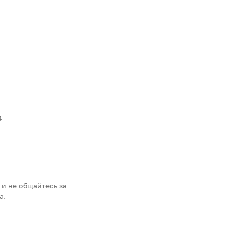
4
 и не общайтесь за
а.