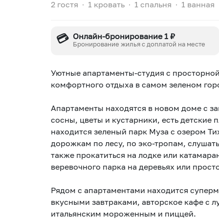
2 гостя
∙
1 кровать
∙
1 спальня
∙
1 ванная
💳
Онлайн-бронирование 1 ₽
Бронирование жилья с доплатой на месте
Уютные апартаменты-студия с просторно
комфортного отдыха в самом зеленом гор
Апартаменты находятся в новом доме с за
сосны, цветы и кустарники, есть детские 
находится зеленый парк Муза с озером Ти
дорожкам по лесу, по эко-тропам, слушат
также прокатиться на лодке или катамаран
веревочного парка на деревьях или просто
Рядом с апартаментами находится суперма
вкусными завтраками, авторское кафе с 
итальянским мороженным и пиццей.