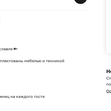
славля 🔑
мплектованы мебелью и техникой
Н
С
по
Ос
енец на каждого гостя