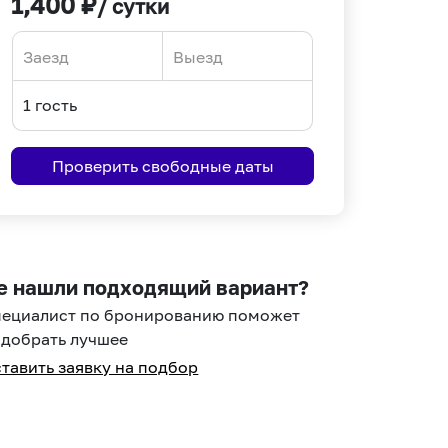
1,400
₽
/ сутки
Navigate
Navigate
forward
backward
to
to
interact
interact
Проверить свободные даты
with
with
the
the
calendar
calendar
and
and
select
select
е нашли подходящий вариант?
a
a
пециалист по бронированию поможет
date.
date.
добрать лучшее
Press
Press
тавить заявку на подбор
the
the
question
question
mark
mark