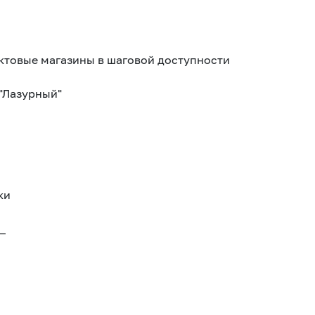
уктовые магазины в шаговой доступности
"Лазурный"
ки
_