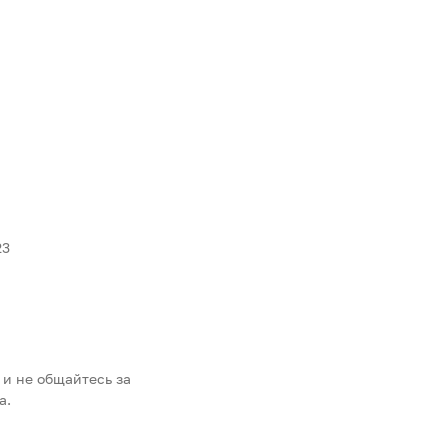
23
 и не общайтесь за
а.