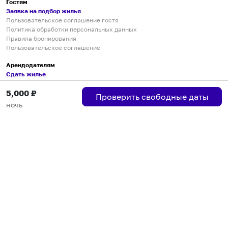
Гостям
Заявка на подбор жилья
Пользовательское соглашение гостя
Политика обработки персональных данных
Правила бронирования
Пользовательское соглашение
Арендодателям
Сдать жилье
Пользовательское соглашение
5,000
₽
Правила публикации объявлений
Проверить свободные даты
Города присутствия
ночь
Инструкция по подключению
Группа хостов в Telegram
Безопасные платежи
Мобильные приложения
Кукурента — платформа для самостоятельных путешествий