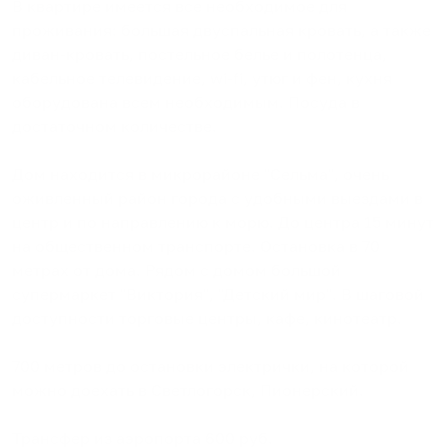
В квартире имеется все необходимое для
проживания: большая двуспальная кровать, а также
диван-кровать, постельное белье и полотенца,
кабельное телевидение, wi-fi, утюг и фен, кухня
оборудована всем необходимым. Посуда в
достаточном количестве.
Дом находится в микрорайоне "Сельма", очень
оживленный район города с удобными выездами в
центр и по направлению к морю. До центра 15 минут
на общественном транспорте. Остановка в 70
метрах от дома. Рядом с домом большой
супермаркет "Виктория", "Детский мир". В шаговой
доступности торговые центры, кафе, кинотеатр.
700 метров до остановки электрички, на которой
можно доехать в Светлогорск, Пионерский.
Трансфер из аэропорта 600 руб.