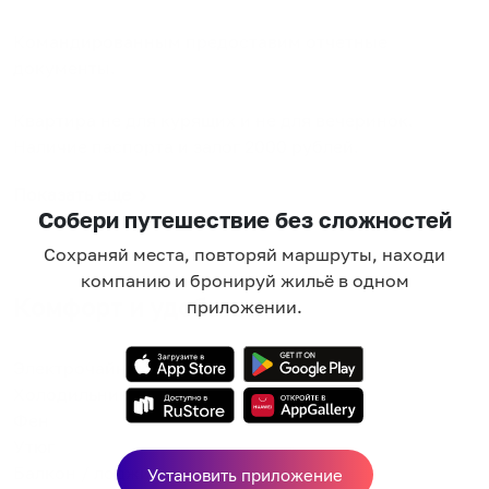
Командированным предоставим отчетные
документы.
Квартира не для курящих и не для вечеринок.
Наличие паспорта и залог 2000 рублей.
Показать еще
Собери путешествие без сложностей
Сохраняй места, повторяй маршруты, находи
компанию и бронируй жильё в одном
Комфорт и удобства
приложении.
Электрочайник
Холодильник
Фен
Утюг
Балкон / лоджия
Установить приложение