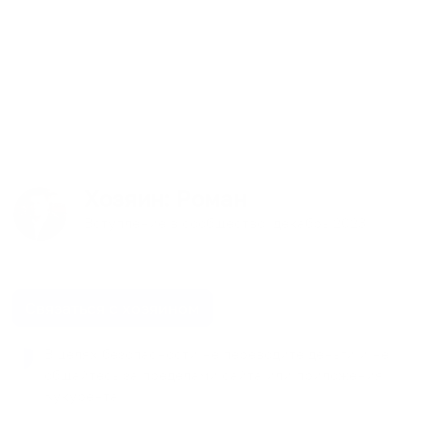
Хозяин
: Роман
Вступление в сообщество:
декабрь
2023
Связаться с хозяином
В целях безопасности не переводите деньги и не
общайтесь за пределами сайта или приложения
Кукурента.