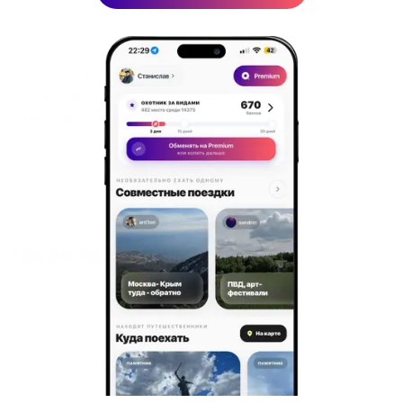
Микроволновка
Плита
Посуда и принадлежности
Полотенца
Телевизор
Стиральная машина
Wi-Fi
Стол для работы
Где вы будете жить