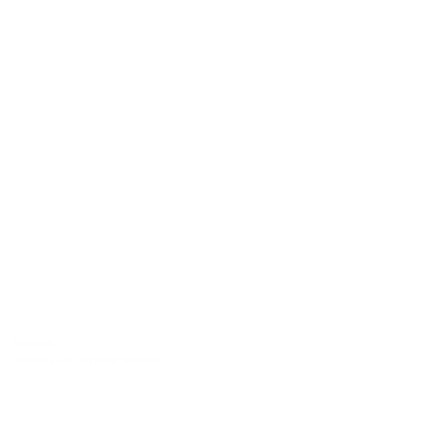
Гостям
Заявка на подбор жилья
Пользовательское соглашение гостя
Политика обработки персональных данных
Правила бронирования
Пользовательское соглашение