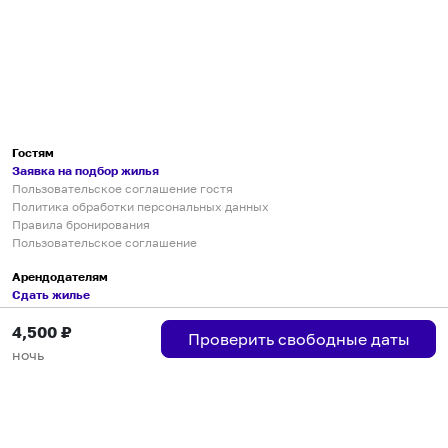
Гостям
Заявка на подбор жилья
Пользовательское соглашение гостя
Политика обработки персональных данных
Правила бронирования
Пользовательское соглашение
Арендодателям
Сдать жилье
Пользовательское соглашение
4,500
₽
Правила публикации объявлений
Проверить свободные даты
Города присутствия
ночь
Инструкция по подключению
Группа хостов в Telegram
Безопасные платежи