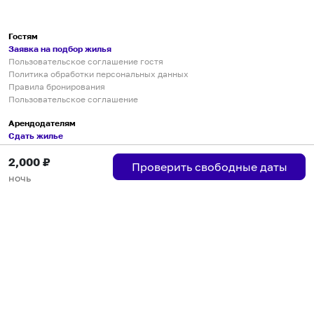
Гостям
Заявка на подбор жилья
Пользовательское соглашение гостя
Политика обработки персональных данных
Правила бронирования
Пользовательское соглашение
Арендодателям
Сдать жилье
Пользовательское соглашение
2,000
₽
Правила публикации объявлений
Проверить свободные даты
Города присутствия
ночь
Инструкция по подключению
Группа хостов в Telegram
Безопасные платежи
Мобильные приложения