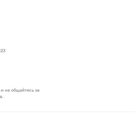
023
 и не общайтесь за
а.