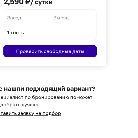
2,590
₽
/ сутки
Navigate
Navigate
forward
backward
to
to
interact
interact
Проверить свободные даты
with
with
the
the
calendar
calendar
and
and
select
select
е нашли подходящий вариант?
a
a
пециалист по бронированию поможет
date.
date.
добрать лучшее
Press
Press
тавить заявку на подбор
the
the
question
question
mark
mark