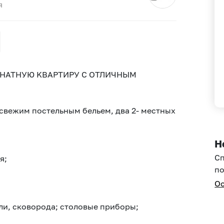
я
МHАТНУЮ KBAPTИPУ С ОТЛИЧHЫМ
 свежим постельным бельeм, два 2- мeстныx
Н
С
я;
по
Ос
юли, сковорода; столовые приборы;