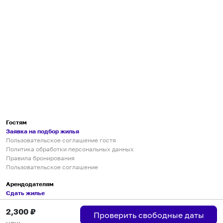
Гостям
Заявка на подбор жилья
Пользовательское соглашение гостя
Политика обработки персональных данных
Правила бронирования
Пользовательское соглашение
Арендодателям
Сдать жилье
Пользовательское соглашение
2,300
₽
Правила публикации объявлений
Проверить свободные даты
Города присутствия
ночь