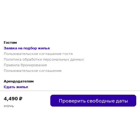
Гостям
Заявка на подбор жилья
Пользовательское соглашение гостя
Политика обработки персональных данных
Правила бронирования
Пользовательское соглашение
Арендодателям
Сдать жилье
Пользовательское соглашение
4,490
₽
Правила публикации объявлений
Проверить свободные даты
Города присутствия
ночь
Инструкция по подключению
Группа хостов в Telegram
Безопасные платежи