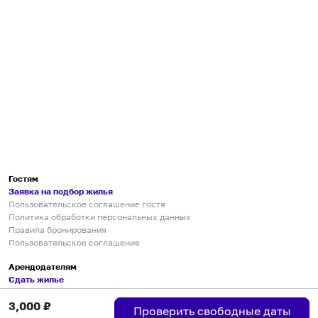
Гостям
Заявка на подбор жилья
Пользовательское соглашение гостя
Политика обработки персональных данных
Правила бронирования
Пользовательское соглашение
Арендодателям
Сдать жилье
Пользовательское соглашение
3,000
₽
Правила публикации объявлений
Проверить свободные даты
Города присутствия