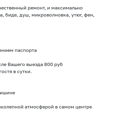
чественный ремонт, и максимально
, биде, душ, микроволновка, утюг, фен,
лением паспорта
сле Вашего выезда 800 руб
гоcтя в cутки.
тишине
иколепной атмосферой в самом центре