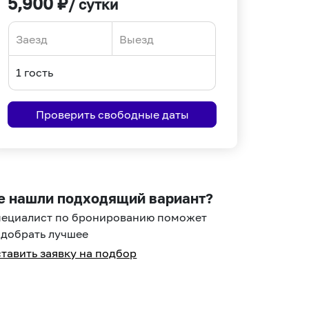
5,900
₽
/ сутки
Navigate
Navigate
forward
backward
to
to
interact
interact
Проверить свободные даты
with
with
the
the
calendar
calendar
and
and
select
select
е нашли подходящий вариант?
a
a
пециалист по бронированию поможет
date.
date.
добрать лучшее
Press
Press
тавить заявку на подбор
the
the
question
question
mark
mark