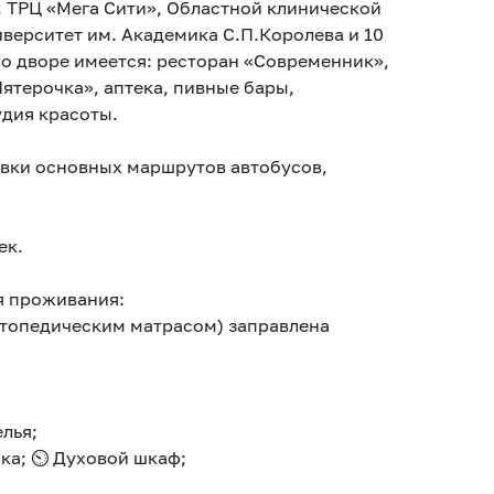
, ТРЦ «Мега Сити», Областной клинической
верситет им. Академика С.П.Королева и 10
Во дворе имеется: ресторан «Современник»,
ятерочка», аптека, пивные бары,
удия красоты.
овки основных маршрутов автобусов,
ек.
я проживания:
ортопедическим матрасом) заправлена
елья;
жка; ⏲ Духовой шкаф;