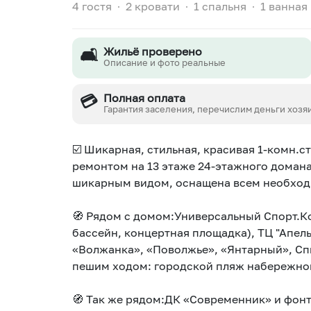
4 гостя
∙
2 кровати
∙
1 спальня
∙
1 ванная
🛋️
Жильё проверено
Описание и фото реальные
💳
Полная оплата
Гарантия заселения, перечислим деньги хозя
☑️ Шикарная, стильная, красивая 1-комн.
ремонтом нa 13 этаже 24-этажного доман
шикарным видом, ocнaщeнa всем необхо
🧭 Рядом с домом:Универсальный Спорт.К
бассейн, концертная площадка), ТЦ "Апель
«Волжанка», «Поволжье», «Янтарный», Сп
пешим ходом: городской пляж набережной
🧭 Так же рядом:ДК «Современник» и фонта