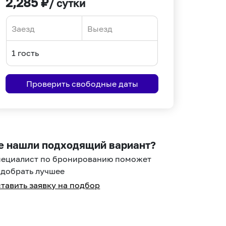
2,285
₽
/ сутки
Navigate
Navigate
forward
backward
to
to
interact
interact
Проверить свободные даты
with
with
the
the
calendar
calendar
and
and
select
select
е нашли подходящий вариант?
a
a
пециалист по бронированию поможет
date.
date.
добрать лучшее
Press
Press
тавить заявку на подбор
the
the
question
question
mark
mark