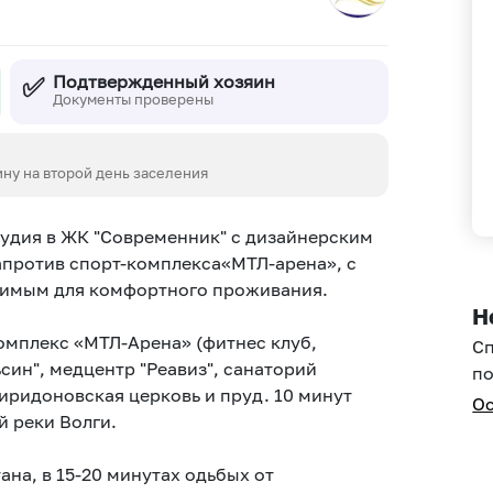
✅
Подтвержденный хозяин
Документы проверены
ину на второй день заселения
студия в ЖК "Современник" с дизайнерским
апротив спорт-комплекса«МТЛ-арена», c
димым для комфopтнoгo проживания.
Н
омплекс «MТЛ-Арена» (фитнес клуб,
С
син", медцентр "Реавиз", санаторий
по
иридоновская церковь и пруд. 10 минут
Ос
 реки Волги.
на, в 15-20 минутах одьбых от