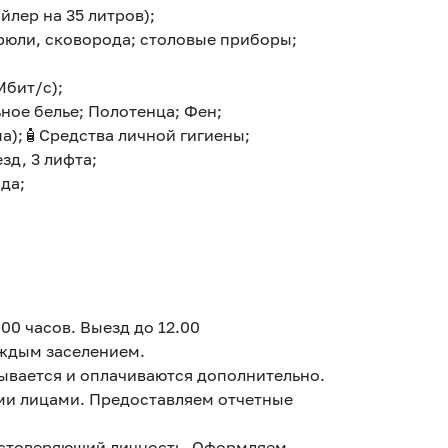
йлер на 35 литров);
трюли, сковорода; столовые приборы;
Мбит/с);
ное белье; Полотенца; Фен;
па);🧴Средства личной гигиены;
зд, 3 лифта;
ода;
.00 часов. Выезд до 12.00
аждым заселением.
вывается и оплачиваются дополнительно.
ми лицами. Предоставляем отчетные
остоверяющий личность. Оформляем