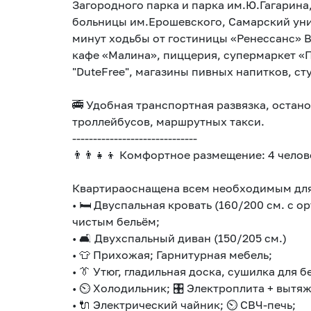
Загородного парка и парка им.Ю.Гагарина
больницы им.Ерошевского, Самарский уни
минут ходьбы от гостиницы «Ренессанс» 
кафе «Малина», пиццерия, супермаркет «П
"DutеFrее", магазины пивных напитков, ст
🚎 Удобная транспортная развязка, остан
троллейбусов, маршрутных такси.
------------------------------
👨‍👨‍👧‍👦 Комфортное размещение: 4 челов
Квартираоснащена всем необходимым дл
• 🛏 Двуспальная кровать (160/200 см. с 
чистым бельём;
• 🛋 Двухспальный диван (150/205 см.)
• 👕 Прихожая; Гарнитурная мебель;
• 👔 Утюг, гладильная доска, сушилка для б
• ⏲ Холодильник; 🎛 Электроплита + вытя
• 🔌 Электрический чайник; ⏲ СВЧ-печь;