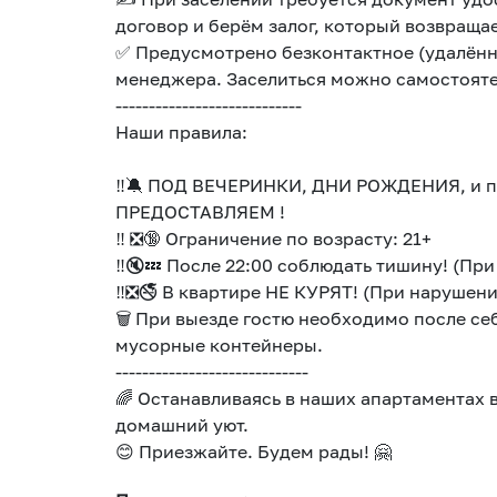
договор и берём залог, который возвраща
✅ Предусмотрено безконтактное (удалённо
менеджера. Заселиться можно самостояте
----------------------------
Наши правила:
‼️🔕 ПОД ВЕЧЕРИНКИ, ДНИ РОЖДЕНИЯ, и п
ПРЕДОСТАВЛЯЕМ !
‼️ ❎🔞 Ограничение по возрасту: 21+
‼️🔇💤 После 22:00 соблюдать тишину! (Пр
‼️❎🚭 В квартире НЕ КУРЯТ! (При нарушени
🗑️ При выезде гостю необходимо после се
мусорные контейнеры.
-----------------------------
🌈 Останавливаясь в наших апартаментах 
домашний уют.
😊 Приезжайте. Будем рады! 🤗