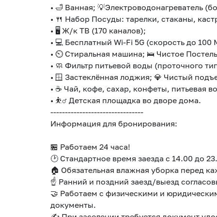
• 🛁 Ванная; 💡Электроводонагреватель (бо
• 🍴 Набор Посуды: тарелки, стаканы, кас
• 🖥 Ж/к ТВ (170 каналов);
• 💻 Бесплатный Wi-Fi 5G (скорость до 100 
• ⏲ Стиральная машина; 🛌 Чистое Постель
• 🧼 Фильтр питьевой воды (проточного ти
• 🪟 Застеклённая лоджия; 💎 Чистый подъе
• ☕️ Чай, кофе, сахар, конфеты, питьевая в
• ⛹️‍♂️ Детская площадка во дворе дома.
--------------------------------
Информация для бронирования:
🏪 Работаем 24 часа!
🕑 Стандартное время заезда с 14.00 до 23
🏠 Обязательная влажная уборка перед к
☝️ Ранний и поздний заезд/выезд согласо
🤝 Работаем с физическими и юридически
документы.
✍️ При заселении требуется документ уд