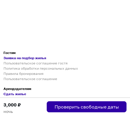
Гостям
Заявка на подбор жилья
Пользовательское соглашение гостя
Политика обработки персональных данных
Правила бронирования
Пользовательское соглашение
Арендодателям
Сдать жилье
Пользовательское соглашение
3,000
₽
Правила публикации объявлений
Проверить свободные даты
Города присутствия
ночь
Инструкция по подключению
Группа хостов в Telegram