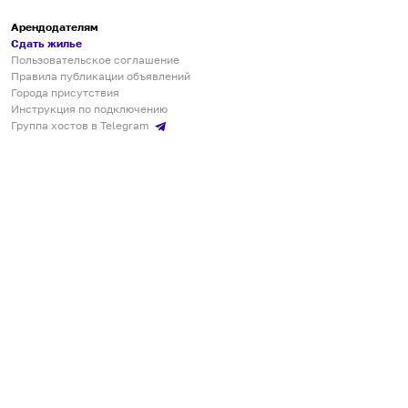
Арендодателям
Сдать жилье
Пользовательское соглашение
Правила публикации объявлений
Города присутствия
Инструкция по подключению
Группа хостов в Telegram
Безопасные платежи
Мобильные приложения
Кукурента — платформа для самостоятельных путешествий
О сервисе
О команде
Партнёрам
Инвесторам