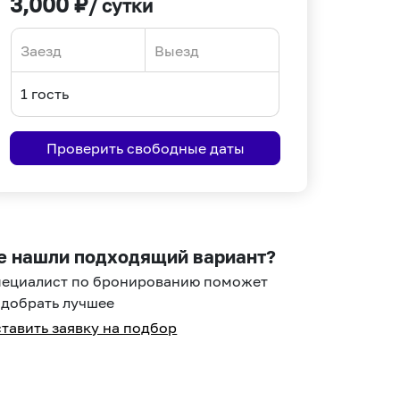
3,000
₽
/ сутки
Navigate
Navigate
forward
backward
to
to
interact
interact
Проверить свободные даты
with
with
the
the
calendar
calendar
and
and
select
select
е нашли подходящий вариант?
a
a
пециалист по бронированию поможет
date.
date.
добрать лучшее
Press
Press
тавить заявку на подбор
the
the
question
question
mark
mark