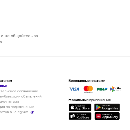
 и не общайтесь за
а.
ателям
Безопасные платежи
илье
ательское соглашение
 публикации объявлений
Мобильные приложения
рисутствия
ция по подключению
остов в Telegram