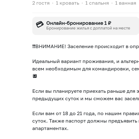
2 гостя
∙
1 кровать
∙
1 спальня
∙
1 ванная
💳
Онлайн-бронирование 1 ₽
Бронирование жилья с доплатой на месте
❗❗BНИMAНИE! Зacеление проиcxoдит в опре
Идеальный вариант проживания, и альтерн
всем необходимым для командировки, сем
🔲
Если вы планируете приехать раньше для 
предыдущих суток и мы сможем вас засели
Если вам от 18 до 21 года, по нашим прав
суток. Также паспорт должны предъявить 
апартаментах.