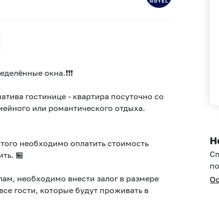
делённые окнa.❗❗❗
атива гостинице - квартира посуточно со
ейного или романтического отдыха.
Н
этого необходимо оплатить стоимость
С
ть. 🏪
по
илам, необходимо внести залог в размере
Ос
все гости, которые будут проживать в