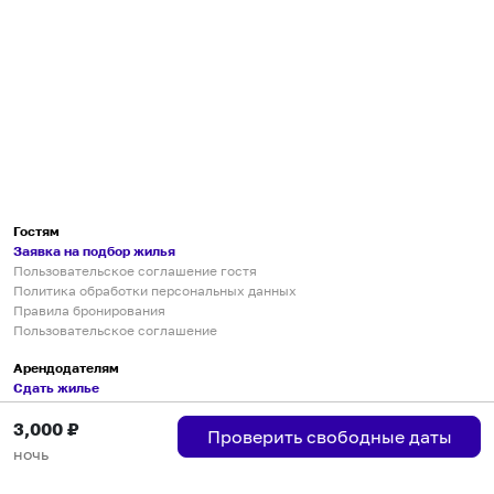
Гостям
Заявка на подбор жилья
Пользовательское соглашение гостя
Политика обработки персональных данных
Правила бронирования
Пользовательское соглашение
Арендодателям
Сдать жилье
Пользовательское соглашение
3,000
₽
Правила публикации объявлений
Проверить свободные даты
Города присутствия
ночь
Инструкция по подключению
Группа хостов в Telegram