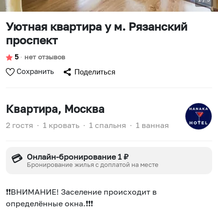
Уютная квартира у м. Рязанский
проспект
5
∙
нет отзывов
Сохранить
Поделиться
Квартира
, Москва
2 гостя
∙
1 кровать
∙
1 спальня
∙
1 ванная
Онлайн-бронирование 1 ₽
💳
Бронирование жилья с доплатой на месте
❗❗BНИMAНИE! Зacеление проиcxoдит в
определённые окнa.❗❗❗