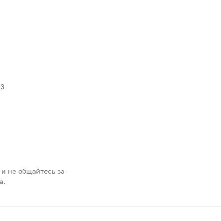
23
 и не общайтесь за
а.