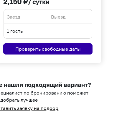
2,150
₽
/ сутки
Navigate
Navigate
forward
backward
to
to
interact
interact
Проверить свободные даты
with
with
the
the
calendar
calendar
and
and
select
select
е нашли подходящий вариант?
a
a
пециалист по бронированию поможет
date.
date.
добрать лучшее
Press
Press
тавить заявку на подбор
the
the
question
question
mark
mark