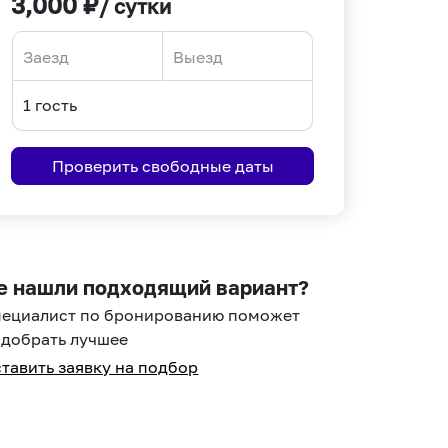
3,000
₽
/ сутки
Navigate
Navigate
forward
backward
to
to
interact
interact
Проверить свободные даты
with
with
the
the
calendar
calendar
and
and
select
select
е нашли подходящий вариант?
a
a
пециалист по бронированию поможет
date.
date.
добрать лучшее
Press
Press
тавить заявку на подбор
the
the
question
question
mark
mark