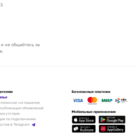
23
 и не общайтесь за
а.
ателям
Безопасные платежи
илье
ательское соглашение
 публикации объявлений
Мобильные приложения
рисутствия
ция по подключению
остов в Telegram