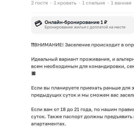
2 гостя
∙
1 кровать
∙
1 спальня
∙
1 ванная
💳
Онлайн-бронирование 1 ₽
Бронирование жилья с доплатой на месте
❗❗BНИMAНИE! Зacеление проиcxoдит в опре
Идеальный вариант проживания, и альтерн
всем необходимым для командировки, сем
🔲
Если вы планируете приехать раньше для 
предыдущих суток и мы сможем вас засели
Если вам от 18 до 21 года, по нашим прав
суток. Также паспорт должны предъявить 
апартаментах.