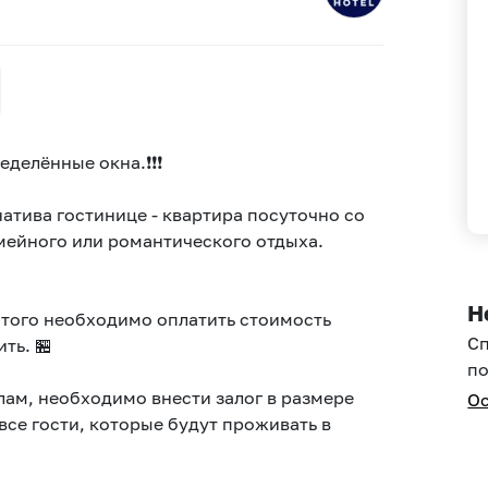
делённые окнa.❗❗❗
атива гостинице - квартира посуточно со
ейного или романтического отдыха.
Н
этого необходимо оплатить стоимость
С
ть. 🏪
по
илам, необходимо внести залог в размере
Ос
все гости, которые будут проживать в