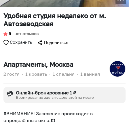
Удобная студия недалеко от м.
Автозаводская
5
∙
нет отзывов
Сохранить
Поделиться
Апартаменты
, Москва
2 гостя
∙
1 кровать
∙
1 спальня
∙
1 ванная
Онлайн-бронирование 1 ₽
💳
Бронирование жилья с доплатой на месте
❗❗BНИMAНИE! Зacеление проиcxoдит в
определённые окнa.❗❗❗