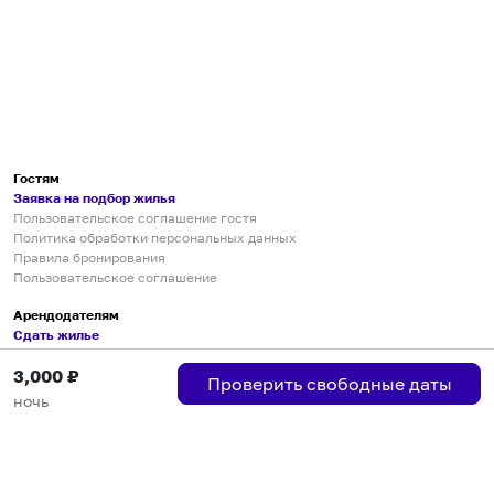
Гостям
Заявка на подбор жилья
Пользовательское соглашение гостя
Политика обработки персональных данных
Правила бронирования
Пользовательское соглашение
Арендодателям
Сдать жилье
Пользовательское соглашение
3,000
₽
Правила публикации объявлений
Проверить свободные даты
Города присутствия
ночь
Инструкция по подключению
Группа хостов в Telegram
Безопасные платежи