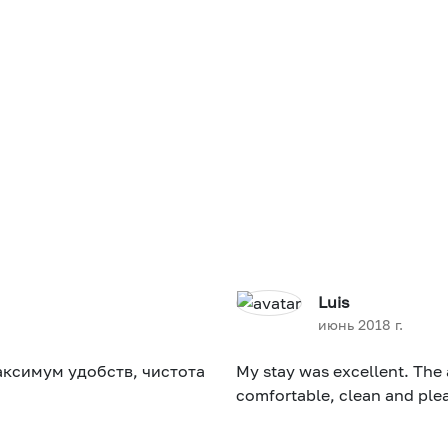
Luis
июнь 2018 г.
аксимум удобств, чистота
My stay was excellent. The a
comfortable, clean and ple