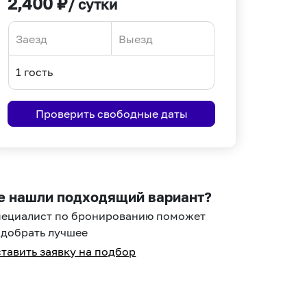
2,400
₽
/ сутки
Navigate
Navigate
forward
backward
to
to
interact
interact
Проверить свободные даты
with
with
the
the
calendar
calendar
and
and
select
select
е нашли подходящий вариант?
a
a
пециалист по бронированию поможет
date.
date.
добрать лучшее
Press
Press
тавить заявку на подбор
the
the
question
question
mark
mark