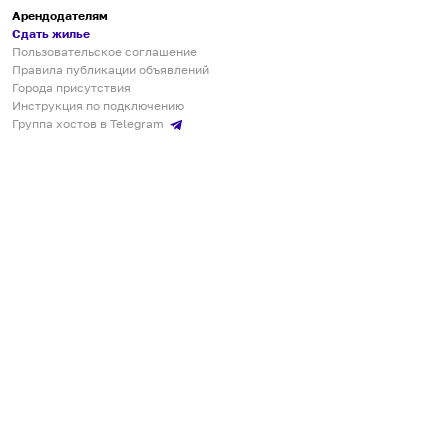
Арендодателям
Сдать жилье
Пользовательское соглашение
Правила публикации объявлений
Города присутствия
Инструкция по подключению
Группа хостов в Telegram
Безопасные платежи
Мобильные приложения
Кукурента — платформа для самостоятельных путешествий
О сервисе
О команде
Партнёрам
Инвесторам