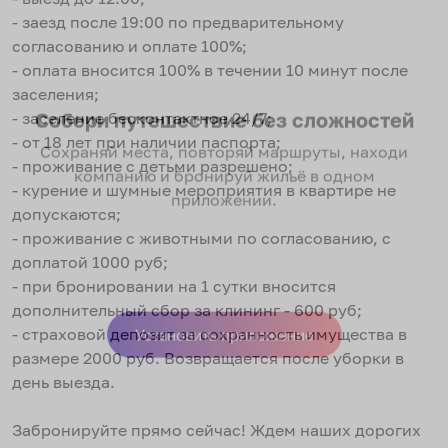
- заезд после 19:00 по предварительному
согласованию и оплате 100%;
- оплата вносится 100% в течении 10 минут после
заселения;
- заселение бесконтактное 24/7;
Собери путешествие без сложностей
- от 18 лет при наличии паспорта;
Сохраняй места, повторяй маршруты, находи
- проживание с детьми разрешено;
компанию и бронируй жильё в одном
- курение и шумные мероприятия в квартире не
приложении.
допускаются;
- проживание с животными по согласованию, с
доплатой 1000 руб;
- при бронировании на 1 сутки вносится
дополнительный сбор за клининг - 600 руб;
- страховой депозит за сохранность имущества в
размере 2000 руб. Возвращается после уборки в
Установить приложение
день выезда.
Забронируйте прямо сейчас! Ждем наших дорогих