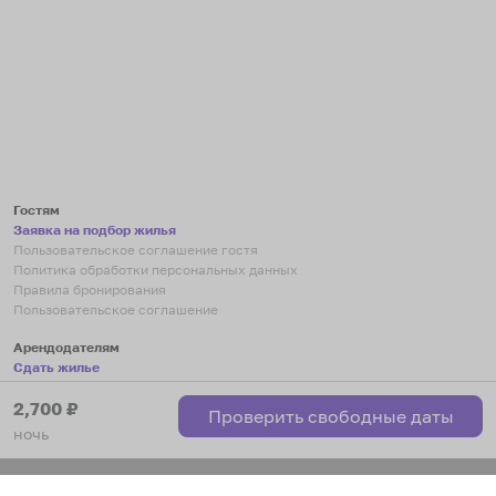
Гостям
Заявка на подбор жилья
Пользовательское соглашение гостя
Политика обработки персональных данных
Правила бронирования
Пользовательское соглашение
Арендодателям
Сдать жилье
Пользовательское соглашение
2,700
₽
Правила публикации объявлений
Проверить свободные даты
Города присутствия
ночь
Инструкция по подключению
Группа хостов в Telegram