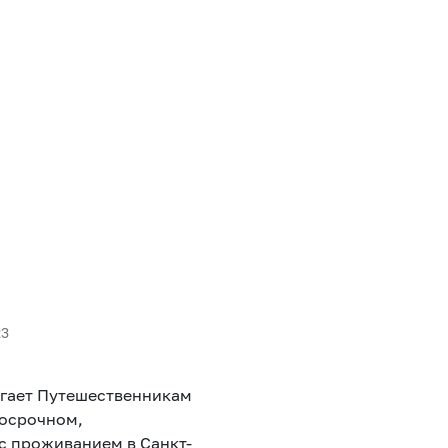
23
огает Путешественникам
осрочном,
с проживанием в Санкт-