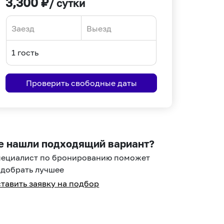
3,300
₽
/ сутки
Navigate
Navigate
forward
backward
to
to
interact
interact
Проверить свободные даты
with
with
the
the
calendar
calendar
and
and
select
select
е нашли подходящий вариант?
a
a
пециалист по бронированию поможет
date.
date.
добрать лучшее
Press
Press
тавить заявку на подбор
the
the
question
question
mark
mark