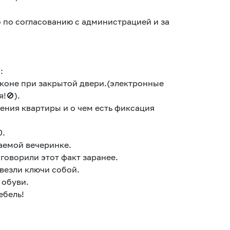
 по согласованию с администрацией и за
:
балконе при закрытой двери.(электронные
!🚫).
нения квартиры и о чем есть фиксация
0.
гаемой вечеринке.
бговорили этот факт заранее.
увезли ключи собой.
 обуви.
ебель!