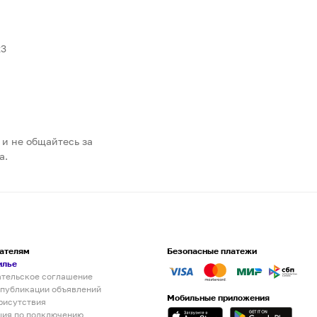
23
 и не общайтесь за
а.
ателям
Безопасные платежи
илье
ательское соглашение
 публикации объявлений
Мобильные приложения
рисутствия
ция по подключению