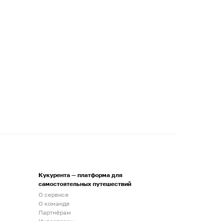
Кукурента — платформа для
самостоятельных путешествий
О сервисе
О команде
Партнёрам