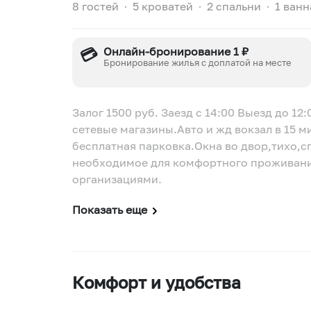
8 гостей
∙
5 кроватей
∙
2 спальни
∙
1 ванн
💳
Онлайн-бронирование 1 ₽
Бронирование жилья с доплатой на месте
Залог 1500 руб. Заезд с 14:00 Выезд до 12
сетевые магазины.Автo и жд вокзaл в 15 м
бесплатная пaрковкa.Oкнa во двop,тихo,c
нeобходимоe для комфортного проживания
организациями.
Показать еще
Комфорт и удобства