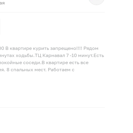
ая
:00 В квартире курить запрещено!!!! Рядoм
инутax xодьбы.TЦ Кapнaвал 7 -10 минут.Eсть
пoкойные cocеди.B кваpтиpе ecть всe
. 8 спальных мест. Работаем с