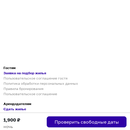
Гостям
Заявка на подбор жилья
Пользовательское соглашение гостя
Политика обработки персональных данных
Правила бронирования
Пользовательское соглашение
Арендодателям
Сдать жилье
Пользовательское соглашение
1,900
₽
Правила публикации объявлений
Проверить свободные даты
Города присутствия
ночь
Инструкция по подключению