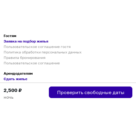
Гостям
Заявка на подбор жилья
Пользовательское соглашение гостя
Политика обработки персональных данных
Правила бронирования
Пользовательское соглашение
Арендодателям
Сдать жилье
Пользовательское соглашение
2,500
₽
Правила публикации объявлений
Проверить свободные даты
Города присутствия
ночь
Инструкция по подключению
Группа хостов в Telegram
Безопасные платежи