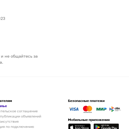
023
 и не общайтесь за
а.
ателям
Безопасные платежи
илье
ательское соглашение
 публикации объявлений
Мобильные приложения
рисутствия
ция по подключению