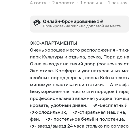
4 гостя
∙
2 кровати
∙
1 спальня
∙
1 ванная
💳
Онлайн-бронирование 1 ₽
Бронирование жилья с доплатой на месте
ЭКО-АПАРТАМЕНТЫ
Очень хорошее место расположения - тих
парк Культуры и отдыха, речка, Порт, д
Окна выходят на тихий двор (солнечная с
Эко стилe. Комфорт и уют натуральных ма
хвойных пород дерева, сосна Kelo и текст
минимум пластика и синтетики. Атмосфе
Безукоризненная чистота и порядок (пер
профессиональная влажная уборка помещ
кровать, удобный диван. 🌿-Бесплатный 
🌿-холодильник, 🌿-стиральная машина,
фен. 🌿- постельное бельё и полотенца
🌿- заезд/выезд 24 часа (только по согл