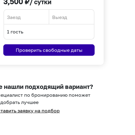
3,500
₽
/ сутки
Navigate
Navigate
forward
backward
to
to
interact
interact
Проверить свободные даты
with
with
the
the
calendar
calendar
and
and
select
select
е нашли подходящий вариант?
a
a
пециалист по бронированию поможет
date.
date.
добрать лучшее
Press
Press
тавить заявку на подбор
the
the
question
question
mark
mark