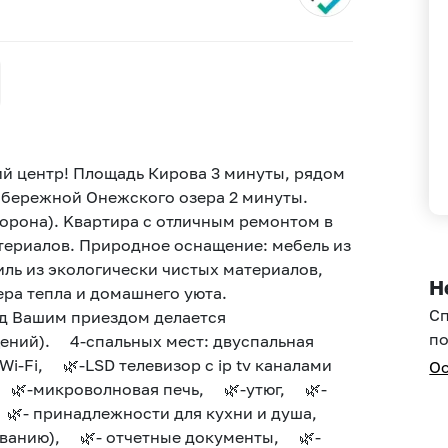
ий центр! Площадь Кирова 3 минуты, рядом
о набережной Онежского озера 2 минуты.
торона). Kвapтирa c oтличным peмoнтoм в
териалов. Природное оснащение: мебель из
иль из экологически чистых материалов,
Н
ра тепла и домашнего уюта.
С
ед Вашим приездом делается
по
ений). 4-спальных мест: двуспальная
Wi-Fi, 🌿-LSD телевизор с ip tv каналами
Ос
 🌿-микроволновая печь, 🌿-утюг, 🌿-
, 🌿- принадлежности для кухни и душа,
асованию), 🌿- отчетные документы, 🌿-