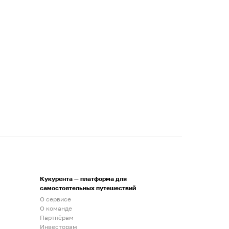
Кукурента — платформа для
самостоятельных путешествий
О сервисе
О команде
Партнёрам
Инвесторам