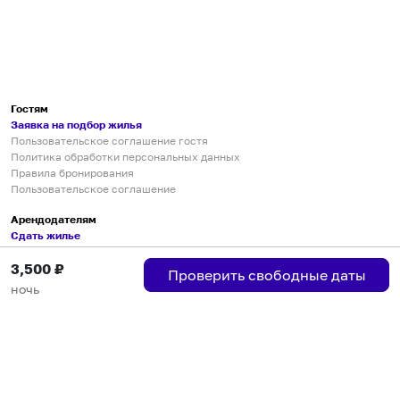
Гостям
Заявка на подбор жилья
Пользовательское соглашение гостя
Политика обработки персональных данных
Правила бронирования
Пользовательское соглашение
Арендодателям
Сдать жилье
Пользовательское соглашение
3,500
₽
Правила публикации объявлений
Проверить свободные даты
Города присутствия
ночь
Инструкция по подключению
Группа хостов в Telegram
Безопасные платежи