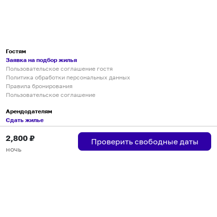
Гостям
Заявка на подбор жилья
Пользовательское соглашение гостя
Политика обработки персональных данных
Правила бронирования
Пользовательское соглашение
Арендодателям
Сдать жилье
Пользовательское соглашение
2,800
₽
Правила публикации объявлений
Проверить свободные даты
Города присутствия
ночь
Инструкция по подключению
Группа хостов в Telegram
Безопасные платежи
Мобильные приложения