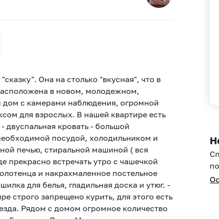
казку". Она на столько "вкусная", что в
 расположена в новом, молодежном,
 дом с камерами наблюдения, огромной
сом для взрослых. В нашей квартире есть
- двуспальная кровать - большой
 необходимой посудой, холодильником и
Н
ной печью, стиральной машиной ( вся
С
где прекрасно встречать утро с чашечкой
по
полотенца и накрахмаленное постельное
Ос
шилка для белья, гладильная доска и утюг. -
тире строго запрещено курить, для этого есть
езда. Рядом с домом огромное количество