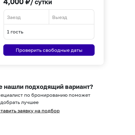
4,000
₽
/ сутки
Navigate
Navigate
forward
backward
to
to
interact
interact
Проверить свободные даты
with
with
the
the
calendar
calendar
and
and
select
select
е нашли подходящий вариант?
a
a
пециалист по бронированию поможет
date.
date.
добрать лучшее
Press
Press
тавить заявку на подбор
the
the
question
question
mark
mark