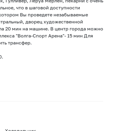
к, Гулливер, Леруа Мерлен, пекарни с очень
льное, что в шаговой доступности
в котором Вы проведете незабываемые
нтральный, дворец художественной
ала 20 мин на машине. В центр города можно
плекса "Волга-Спорт Арена"- 15 мин Для
ить трансфер.
0.
Холодильник