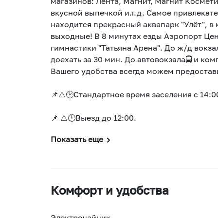
магазинов: Лента, Магнит, Магнит Космети
вкусной выпечкой и.т.д. Самое привлекате
находится прекрасный аквапарк "Улёт", 
выходные! В 8 минутах езды Аэропорт Це
гимнастики "Татьяна Арена". До ж/д вокз
доехать за 30 мин. До автовокзала🚍 и ком
Вашего удобства всегда можем предостав
📌⚠️🕑Стандартное время заселения с 14:0
📌 ⚠️🕛Выезд до 12:00.
Показать еще
Комфорт и удобства
Электрочайник