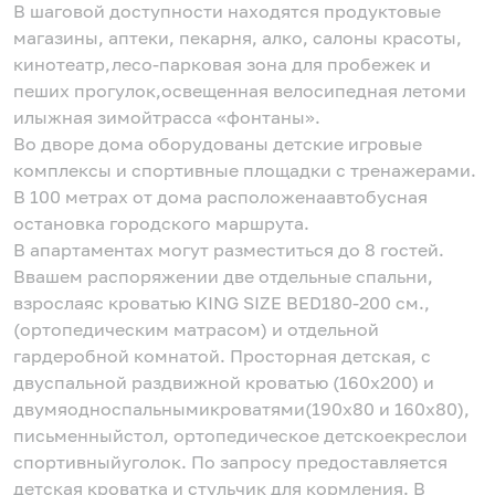
В шаговой доступности находятся продуктовые
магазины, аптеки, пекарня, алко, салоны красоты,
кинотеатр,лесо-парковая зона для пробежек и
пеших прогулок,освещенная велосипедная летоми
илыжная зимойтрасса «фонтаны».
Во дворе дома оборудованы детские игровые
комплексы и спортивные площадки с тренажерами.
В 100 метрах от дома расположенаавтобусная
остановка городского маршрута.
В апартаментах могут разместиться до 8 гостей.
Ввашем распоряжении две отдельные спальни,
взрослаяс кроватью KING SIZE BED180-200 см.,
(ортопедическим матрасом) и отдельной
гардеробной комнатой. Просторная детская, с
двуспальной раздвижной кроватью (160х200) и
двумяодноспальнымикроватями(190х80 и 160х80),
письменныйстол, ортопедическое детскоекреслои
спортивныйуголок. По запросу предоставляется
детская кроватка и стульчик для кормления. В