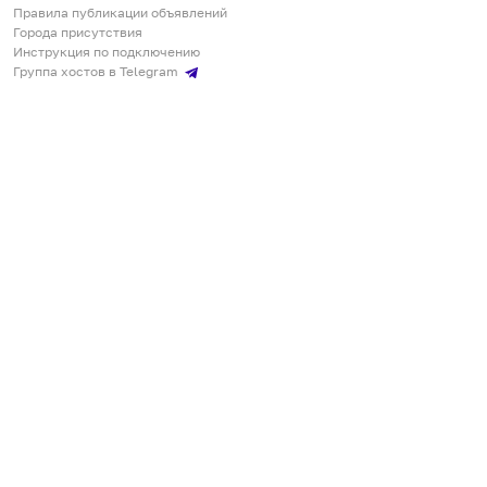
Правила публикации объявлений
Города присутствия
Инструкция по подключению
Группа хостов в Telegram
Безопасные платежи
Мобильные приложения
Кукурента — платформа для самостоятельных путешествий
О сервисе
О команде
Партнёрам
Инвесторам
ООО "КУКУРЕНТА"