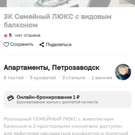
3К Семейный ЛЮКС с видовым
балконом
5
∙
нет отзывов
Сохранить
Поделиться
Апартаменты
, Петрозаводск
8 гостей
∙
5 кроватей
∙
3 спальни
∙
1 ванная
Онлайн-бронирование 1 ₽
💳
Бронирование жилья с доплатой на месте
Роскошный СЕМЕЙНЫЙ ЛЮКС с живописным
балконом и 3 просторными комнатами доступен
для любителей насладиться комфортом и приятной